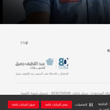
ع
EN
شركة عبداللطيف جميل للبيع بالتجزئة المحدودة - سجل تجاري: 4030794548 - تسجيل ضريبة القيمة
الخاصة
التفضيلات
رفض الخيارات كافة
قبول الخيارات كافة
لنقر على