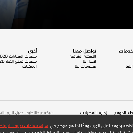
لخدمات
تواصل معنا
أخرى
الأسئلة الشائعة
مبيعات السيارات B2B
اتصل بنا
مبيعات قطع الغيار B2B
غيار
معلومات عنا
المركبات
طة الموقع
إدارة التفضيلات
المضافة: 300159478400003
جميع الحقوق محفوظة
الخاصة بموقعنا على الويب وفقًا لما هو موضح في
سياسة ملفات تعريف الارتباط
ض". كما يمكنك تغيير إعدادات ملفات تعريف الارتباط الخاصة بك في أي وقت عبر ا