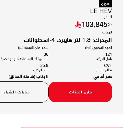
هجين
LE HEV
السعر
103,845
المحرك
المحرك: 1.8 لتر هايبرد، 4-اسطوانات
القوة القصوى (hp)
سعة خزان الوقود (لتر)
36
121
ناقل الحركة
الاستهلاك الاقتصادي للوقود كم / ل
25.8
CVT
نظام الدفع
عدد الركاب
دفع أمامي
5 ركاب (شاملة السائق)
قارن الفئات
خيارات الشراء