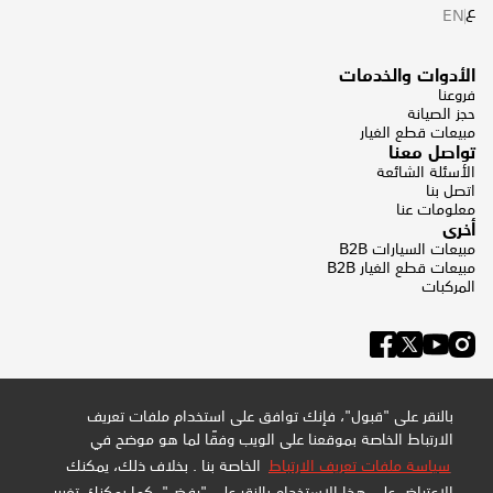
ع
EN
الأدوات والخدمات
فروعنا
حجز الصيانة
مبيعات قطع الغيار
تواصل معنا
الأسئلة الشائعة
اتصل بنا
معلومات عنا
أخرى
مبيعات السيارات B2B
مبيعات قطع الغيار B2B
المركبات
بالنقر على "قبول"، فإنك توافق على استخدام ملفات تعريف
الارتباط الخاصة بموقعنا على الويب وفقًا لما هو موضح في
سياسة ملفات تعريف الارتباط
الخاصة بنا . بخلاف ذلك، يمكنك
الاعتراض على هذا الاستخدام بالنقر على "رفض". كما يمكنك تغيير