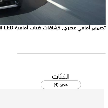
تصميم أمامي عصري, كشافات ضباب أمامية LED انوار أمامية LED مع إضاءة نهارية LED
الفئات
هجين (4)