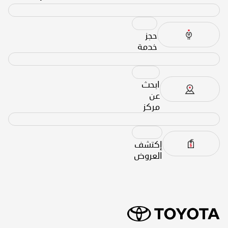
حجز
خدمة
ابحث
عن
مركز
إكتشف
العروض