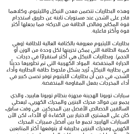
وهذه البطاريات تتضمن معدن النيكل والليثيوم، وكلاهما
قادر على الشحن عند مستويات ثابتة عن طريق استخدام
قوة المكابح وفائض الطاقة من الحركة؛ مما يجعلها أكثر
قوة وأكثر فاعلية.
بطاريات الليثيوم معروفة بالكثافة العالية للطاقة (وهي
كمية الطاقة التي يمكن تخزينها لكل وحدة من الوزن أو
الحجم). وبطاريات النيكل هي أكثر استقرارًا في درجات
الحرارة المنخفضة. المواد الكهربية التي تم تطويرها حديثًا
في بطارية النيكل، تُزيد بشكل ملحوظ طاقة البطارية وأداء
الشحن، في حين أن بطاريات الليثيوم توفر تحسن كبير في
أداء المخرجات بفعل المقاومة المنخفضة.
سيارات تويوتا الهجينة مجهزة بنظام تويوتا هايبرد، والذي
يجمع بين فوائد محرك البنزين والمحرك الكهربي، ليعطي
السائقين الخصائص الأفضل بين المحركين. في وقت سابق،
كان على المشتري الاختيار بين الكفاءة أو الأداء، لكن الآن
السيارات الهايبرد تجمع ما بين أفضل مميزات المحرك
الكهربي ومحرك البنزين بطريقة لا يتوقعها أكثر المتابعين