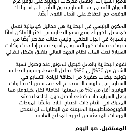
لأمور السيارات. وتعمل محركات الهايبرد على توفير عزم
الدوران الأقصى عند التسارع بدون التأثير على استهلاك
الوقود، مع الحفاظ على الأداء القوي أيضًا.
المكون الرئيسي في البطارية هي محاليل كيميائية تعمل
كموصل للكهرباء ويتم وضع البطارية في أكثر الأماكن أمانًا
بالسيارة في الجزء الخلفي. وليس هناك مخاطر أيضًا من
حدوث صدمات كهربائية، وفي أسوء تقدير إذا حدث وكانت
السيارة تحت الماء، نظام الجهد العالي ينغلق بشكل تلقائي
تقوم البطارية بالعمل كبديل للموتور عند وصول نسبة
الشحن من 30%إلى 80% لتقليل الضغط، وتقوم البطارية
بتوليد نبضات صغيرة من الطاقة لزيادة التسارع في
السيارة. في ظروف الاستخدام العادية، تستهلك بطاريات
الهايبرد أقل من 2% من سعتها الكاملة لكل ;كيلومتر مما
يجعل السيارة ذات كفاءة أفضل دون الحاجة لتدفئة
المحرك في الأيام ذات الصباح البارد. وأيضًا الموجات
الكهرومغناطيسية المنبعثة من البطاريات لن تتعدى
الموجات المنبعثة من أجهزة المطبخ العادية.
المستقبل، هو اليوم