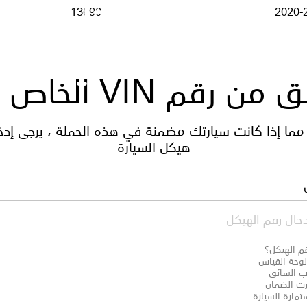
 مركبات تويوتا (هايلا
13690
2020-
ر الصدام الامامي الس
ن رقم VIN الخاص بك
مما إذا كانت سيارتك مضمنة في هذه الحملة ، يرجى إدخ
هيكل السيارة
قم الهيكل؟
وحة القياس
ب السائق
ت الضمان
مارة السيارة