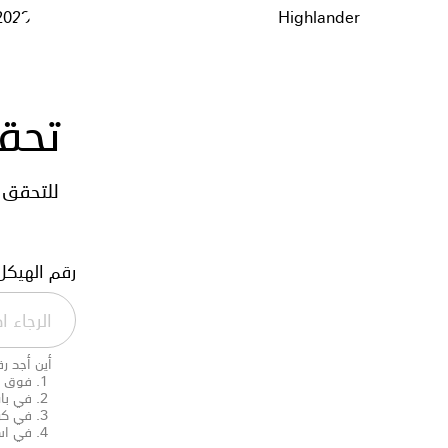
دعوة لمالكي
2023
Highlander
تغيي
تحقق م
للتحقق 
رقم الهيكل
أين أجد ر
فوق ل
في با
في كر
في است