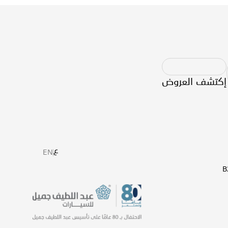
إكتشف العروض
ع
EN