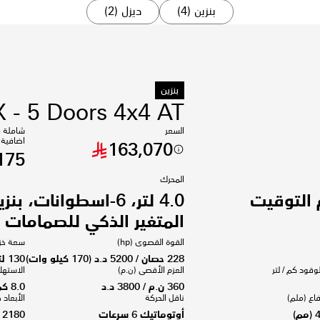
بنزين (4)
ديزل (2)
بنزين
 - 5 Doors 4x4 AT
السعر
شاملة 
اضافية
163,070
175
المحرك
ظام التوقيت
4.0 لتر، 6-اسطوانات،
المتغير الذكي للصمامات
القوة القصوى (hp)
سعة خزا
228 حصان / 5200 د.د (170 كيلو وات)
130 لتر
وقود كم / لتر
العزم الأقصى (ن.م)
الاستهل
360 ن.م / 3800 د.د
8.0 كم / لتر
فاع (ملم)
ناقل الحركة
الأبعاد 
أوتوماتيك 6 سرعات
2180 - 1800 - 4970 (مم)