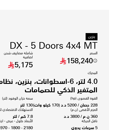
بنزين
DX - 5 Doors 4x4 MT
السعر
شاملة مصاريف شحن
اضافية
158,240
5,175
المحرك
4.0 لتر، 6-اسطوانات، بنزين، ن
المتغير الذكي للصمامات
القوة القصوى (hp)
سعة خزان الوقود (لتر)
228 حصان / 5200 د.د (170 كيلو وات)
130 لتر
العزم الأقصى (ن.م)
الاستهلاك الاقتصادي لل
360 ن.م / 3800 د.د
7.8 كم / لتر
ناقل الحركة
الأبعاد طول - عرض - ارت
5 سرعات يدوي
2180 - 1800 - 4970 (مم)