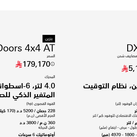
بنزين
Doors 4x4 AT
DX
مصاريف شحن
السعر
179,170
5,
المحرك
 بنزين، نظام التوقيت
4.0 لتر، 6
المتغير الذكي لل
ن الوقود (لتر)
القوة القصوى (hp)
228 حصان / 5200 د.د (170 كيلو وات)
اك الاقتصادي للوقود كم / لتر
العزم الأقصى (ن.م)
360 ن.م / 3800 د.د
طول - عرض - ارتفاع (ملم)
ناقل الحركة
أوتوماتيك 6 سرعات