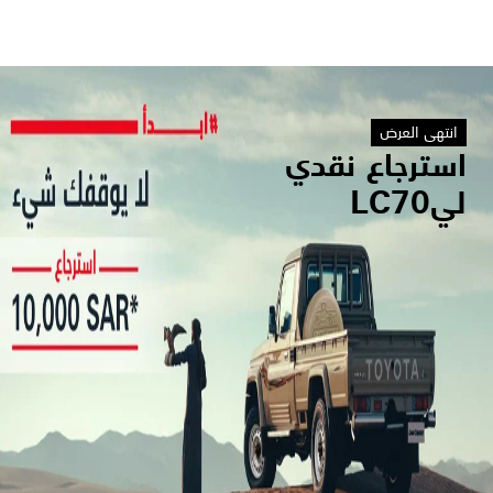
انتهى العرض
استرجاع نقدي
ليLC70