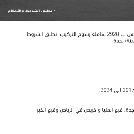
" تألق بجنوط مميزة لسيارتك " جنوط معتمدة من تويوتا لفترة محدودة لسيارات كامري ب 2458 ريال ولسيارات هايلكس ب 2928 شاملة رسوم التركيب. تطبق الشروط
ينة) بجدة
دة، فرع العليا و خريص في الرياض وفرع الخبر