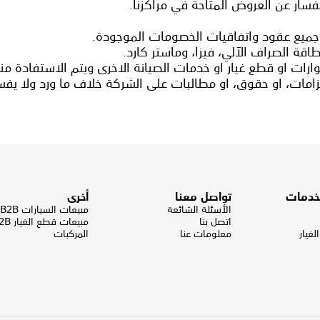
فسار عن العروض المتاحة في مراكزنا.
 جميع عقود واتفاقيات الخصومات الموجودة.
قة الصراف الآلي، فيزا، وماستر كارد.
رات او قطع غيار او خدمات الصيانة الاخرى ويتم الاستفادة م
زامات، او حقوق، او مطالبات على الشركة خلاف ما ورد ولا يفس
لخدمات
تواصل معنا
أخرى
الأسئلة الشائعة
مبيعات السيارات B2B
اتصل بنا
مبيعات قطع الغيار B2B
غيار
معلومات عنا
المركبات