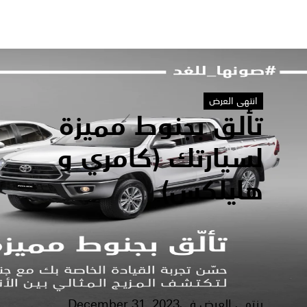
انتهى العرض
تألق بجنوط مميزة
لسيارتك (كامري و
هايلكس)
ينتهي العرض في2023, December 31