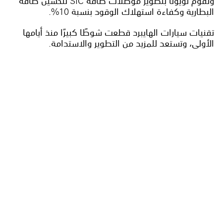
وتقوم تويوتا بتطوير موصلات طاقة SIC لتحسين طاقة
البطارية وكفاءة استهلاك الوقود بنسبة 10%.
تقنيات سيارات الهايبرد قطعت شوطًا كبيرًا منذ أيامها
الأولى، وتستعد للمزيد من التطوير والاستدامة.