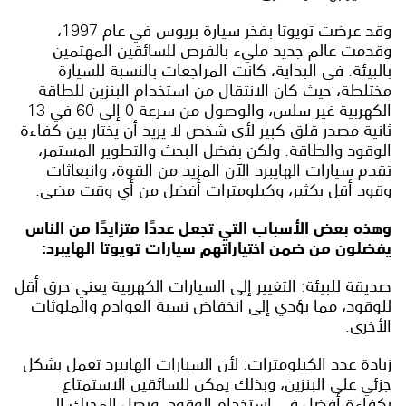
وقد عرضت تويوتا بفخر سيارة بريوس في عام 1997،
وقدمت عالم جديد مليء بالفرص للسائقين المهتمين
بالبيئة. في البداية، كانت المراجعات بالنسبة للسيارة
مختلطة، حيث كان الانتقال من استخدام البنزين للطاقة
الكهربية غير سلس، والوصول من سرعة 0 إلى 60 في 13
ثانية مصدر قلق كبير لأي شخص لا يريد أن يختار بين كفاءة
الوقود والطاقة. ولكن بفضل البحث والتطوير المستمر،
تقدم سيارات الهايبرد الآن المزيد من القوة، وانبعاثات
وقود أقل بكثير، وكيلومترات أفضل من أي وقت مضى.
وهذه بعض الأسباب التي تجعل عددًا متزايدًا من الناس
يفضلون من ضمن اختياراتهم سيارات تويوتا الهايبرد:
صديقة للبيئة: التغيير إلى السيارات الكهربية يعني حرق أقل
للوقود، مما يؤدي إلى انخفاض نسبة العوادم والملوثات
الأخرى.
زيادة عدد الكيلومترات: لأن السيارات الهايبرد تعمل بشكل
جزئي على البنزين، وبذلك يمكن للسائقين الاستمتاع
بكفاءة أفضل في استخدام الوقود. ويصل المحرك إلى