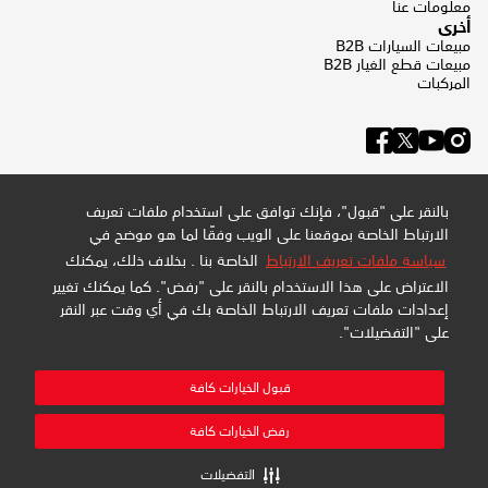
معلومات عنا
أخرى
مبيعات السيارات B2B
مبيعات قطع الغيار B2B
المركبات
بالنقر على "قبول"، فإنك توافق على استخدام ملفات تعريف
الارتباط الخاصة بموقعنا على الويب وفقًا لما هو موضح في
سياسة ملفات تعريف الارتباط
الخاصة بنا . بخلاف ذلك، يمكنك
الاعتراض على هذا الاستخدام بالنقر على "رفض". كما يمكنك تغيير
إعدادات ملفات تعريف الارتباط الخاصة بك في أي وقت عبر النقر
على "التفضيلات".
سياسة الخصوصية وملفات تعريف الارتباط
سياسة الموقع
خريطة الموقع
قبول الخيارات كافة
إدارة التفضيلات
شركة عبداللطيف جميل للبيع بالتجزئة المحدودة - سجل تجاري:
رفض الخيارات كافة
4030794548 - تسجيل ضريبة القيمة المضافة: 300159478400003
جميع الحقوق محفوظة
التفضيلات