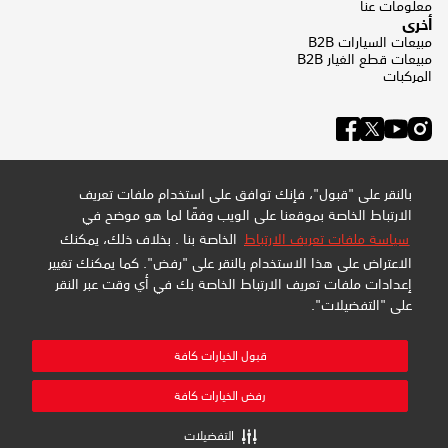
معلومات عنا
أخرى
مبيعات السيارات B2B
مبيعات قطع الغيار B2B
المركبات
بالنقر على "قبول"، فإنك توافق على استخدام ملفات تعريف
الارتباط الخاصة بموقعنا على الويب وفقًا لما هو موضح في
سياسة ملفات تعريف الارتباط
الخاصة بنا . بخلاف ذلك، يمكنك
الاعتراض على هذا الاستخدام بالنقر على "رفض". كما يمكنك تغيير
إعدادات ملفات تعريف الارتباط الخاصة بك في أي وقت عبر النقر
على "التفضيلات".
سياسة الخصوصية وملفات تعريف الارتباط
سياسة الموقع
خريطة الموقع
قبول الخيارات كافة
إدارة التفضيلات
شركة عبداللطيف جميل للبيع بالتجزئة المحدودة - سجل تجاري:
رفض الخيارات كافة
4030794548 - تسجيل ضريبة القيمة المضافة: 300159478400003
جميع الحقوق محفوظة
التفضيلات