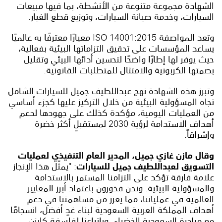
الشهادة مجموعة متنوعة من الأنشطة، بما فيها مبيعات
السيارات، وخدمة صيانة السيارات، وتوزيع قطع الغيار.
وتعد المواصفة ISO 14001:2015 معيارًا معترفًا به عالميًا
يساعد المؤسسات على تحقيق التزاماتها البيئية بفعالية،
حيث يوفر لها إطارًا واضحًا لتحسين أدائها البيئي وتقليل
بصمتها الكربونية والامتثال للمتطلبات القانونية.
وتبرز هذه الشهادة نهج عبداللطيف جميل للسيارات الشامل
تجاه المسؤولية البيئية من خلال التركيز عليها كجزء أساسي
من العمليات اليومية، مؤكدة كذلك على جهودها لدعم
أهداف الاستدامة لرؤية 2030 لمستقبلٍ أكثر خضرة
وإشراقاً.
وقال مازن غازي جميل، المدير العام التنفيذي لعمليات
التسويق لعبداللطيف جميل للسيارات
: "يمثّل هذا الإنجاز
علامة فارقة تؤكد على التزامنا المستمر بالاستدامة
والمسؤولية البيئية. ونحن فخورون باعتماد أبرز المعايير
العالمية في عملياتنا، مما يعزز من مساهمتنا في دعم
أهداف المملكة العربية السعودية لبناء غدٍ أفضل، انسجامًا
مع مبادرة السعودية الخضراء. وباتباعنا لفلسفة كايزن