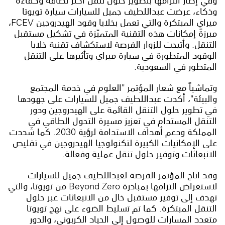
وفي إطار التزامها بتطوير حلول تنقل أكثر نظافة وكفاءة
وذكاء، عرضت عبداللطيف جميل للسيارات سيارة تويوتا
ميراي المبتكرة والتي تعمل بخلايا وقود الهيدروجين FCEV،
مبرزةً إمكانات هذه التقنية المتميّزة في تشكيل مستقبل
التنقل. وأتيحت للزوار الفرصة لاستكشاف تقنية خلايا
الوقود المتطورة في سيارة ميراي وتأثيرها على التنقل
المتطور في السعودية.
وتماشياً مع شعار المؤتمر "العلوم في خدمة المجتمع
والبيئة"، أكدت عبداللطيف جميل للسيارات على جهودها
في تطوير حلول التنقل القائمة على الهيدروجين ودور
التنقل المستدام في تعزيز مسيرة التحول الطاقي في
المملكة ودعم أهداف الاستدامة لرؤية 2030. كما شددت
على الإمكانيات الكبيرة لتكنولوجيا الهيدروجين في تقليص
الانبعاثات وتوفير حلول تنقل عملية وفعالة.
وقد اتاح المؤتمر الفرصة لعبداللطيف جميل للسيارات
لاستعراض التزامها بمبادرة Beyond Zero من تويوتا، والتي
تهدف إلى توفير مستقبل خال من الانبعاثات عبر حلول
التنقل المبتكرة. كما تم تسليط الضوء على نهج تويوتا
متعدد المسارات للوصول إلى الحياد الكربوني، والدور