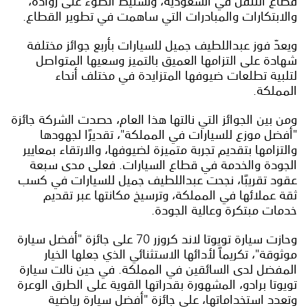
قطاع التنقل في السعودية، وتسليط الضوء على رواده،
والابتكارات والمبادرات التي ساهمت في تطوير القطاع.
ويعدّ فوز عبداللطيف جميل للسيارات بأربع جوائز مختلفة
شهادة على التزامها العميق بالتميز وسعيها المتواصل
لتلبية تطلعات ضيوفها المتزايدة في مختلف أنحاء
المملكة.
ومن بين الجوائز التي نالتها هذا العام، حصدت الشركة جائزة
"أفضل موزع للسيارات في المملكة"، تقديرًا لجهودها
والتزامها بتقديم تجربة متميزة لضيوفها، والارتقاء بمعايير
الجودة والخدمة في قطاع السيارات. فعلى مدى سبعة
عقود تقريبًا، نجحت عبداللطيف جميل للسيارات في كسب
ثقة عملائها في المملكة، وترسيخ مكانتها عبر تقديم
خدمات مبتكرة وعالية الجودة.
وحازت سيارة تويوتا لاند كروزر 70 على جائزة "أفضل سيارة
موثوقة"، تكريماً لأدائها الاستثنائي الذي جعلها الخيار
المفضل لدى السائقين في المملكة. في حين نالت سيارة
تويوتا برادو، المشهورة بقدراتها القوية على الطرق الوعرة
وتعدد استخداماتها، على جائزة "أفضل سيارة رياضية