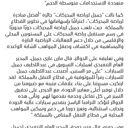
متعددة الاستخدامات متوسطة الحجم".
كما نالت "جميل لرياضة المحركات" جائزة "أفضل مبادرة
لرياضة المحركات"، اعترافًا بإسهاماتها في تطوير القطاع
بالمملكة. حيث تلعب جميل لرياضة المحركات دورًا محوريًا
في رسم مستقبل رياضة المحركات على المستويين المحلي
والإقليمي من خلال دعم الفعاليات الرياضية البارزة
والمساهمة في اكتشاف وصقل المواهب الشابة الواعدة.
وفي تعليقه على الجوائز، قال مازن غازي جميل، المدير
العام التنفيذي لعمليات التسويق في عبداللطيف جميل
للسيارات: "على مر السنين، أصبحت عبداللطيف جميل
للسيارات رمزاً للموثوقية في قطاع التنقل بالمملكة. لقد
ارتكزت مسيرتنا على بناء علاقات متينة مع ضيوفنا من
خلال توفير أعلى معايير الجودة، مع الحرص على تحقيق
التميز في كل تفاعل وخدمة نقدمها لهم. وتأتي هذه
الجوائز لتؤكد التزامنا الراسخ بتقديم سيارات عالية الجودة
وتجارب استثنائية، وتعزز دورنا في دعم وتمكين المواهب
المحلية في قطاع التنقل المتنامي بالمملكة."
ومن جهته، قال منير خوجة، المدير العام التنفيذي لجميل