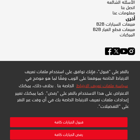
الأسئلة الشائعة
اتصل بنا
معلومات عنا
أخرى
مبيعات السيارات B2B
مبيعات قطع الغيار B2B
المركبات
بالنقر على "قبول"، فإنك توافق على استخدام ملفات تعريف
الارتباط الخاصة بموقعنا على الويب وفقًا لما هو موضح في
سياسة ملفات تعريف الارتباط
الخاصة بنا . بخلاف ذلك، يمكنك
الاعتراض على هذا الاستخدام بالنقر على "رفض". كما يمكنك تغيير
إعدادات ملفات تعريف الارتباط الخاصة بك في أي وقت عبر النقر
على "التفضيلات".
سياسة الخصوصية وملفات تعريف الارتباط
سياسة الموقع
خريطة الموقع
قبول الخيارات كافة
إدارة التفضيلات
شركة عبداللطيف جميل للبيع بالتجزئة المحدودة - سجل تجاري:
رفض الخيارات كافة
4030794548 - تسجيل ضريبة القيمة المضافة: 300159478400003