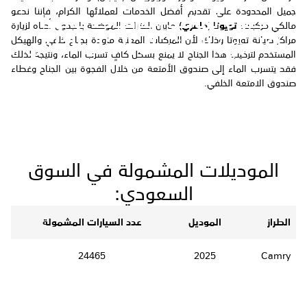
جميل
المحدودة على تقديم أفضل الخدمات لعملائها الكرام، فإننا ندعو
دعوة لمالكي مركبات تويوتا
مالكي مركبات
تويوتا (كامري)
مابين الفترات الموضحة بالجدول أدناه لزيارة
(كامري) لاستبدال الجناح الخلفي
مراكز صيانة تويوتا وذلك لأن المركبات المعنية مزودة بجناح خلفي والهيكل
المستخدم لتركيب هذا الجناح لا يمنع بشكل كافٍ تسرب الماء، ونتيجة لذلك
فقد يتسرب الماء إلى صندوق الأمتعة من خلال الفجوة بين الجناح وغطاء
صندوق الامتعة الخلفي
.
الموديلات المشمولة في السوق
السعودي:
الطراز
الموديل
عدد السيارات المشمولة
24465
2025
Camry