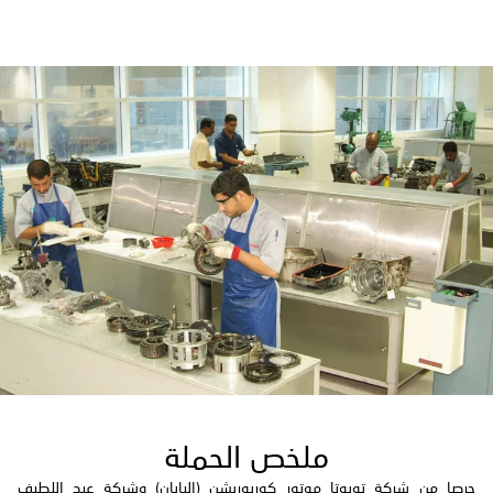
ملخص الحملة
حرصا من شركة تويوتا موتور كوربوريشن (اليابان) وشركة عبد اللطيف