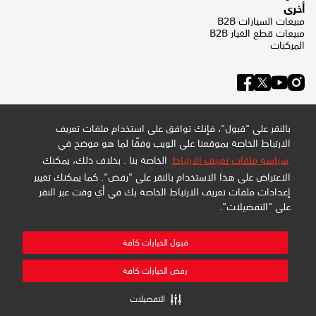
أخرى
مبيعات السيارات B2B
مبيعات قطع الغيار B2B
المركبات
بالنقر على "قبول"، فإنك توافق على استخدام ملفات تعريف
الارتباط الخاصة بموقعنا على الويب وفقًا لما هو موضح في
سياسة ملفات تعريف الارتباط
الخاصة بنا . بخلاف ذلك، يمكنك
الاعتراض على هذا الاستخدام بالنقر على "رفض". كما يمكنك تغيير
إعدادات ملفات تعريف الارتباط الخاصة بك في أي وقت عبر النقر
على "التفضيلات".
سياسة الخصوصية وملفات تعريف الارتباط
سياسة الموقع
خريطة الموقع
قبول الخيارات كافة
إدارة التفضيلات
شركة عبداللطيف جميل للبيع بالتجزئة المحدودة - سجل تجاري:
رفض الخيارات كافة
4030794548 - تسجيل ضريبة القيمة المضافة: 300159478400003
جميع الحقوق محفوظة
التفضيلات