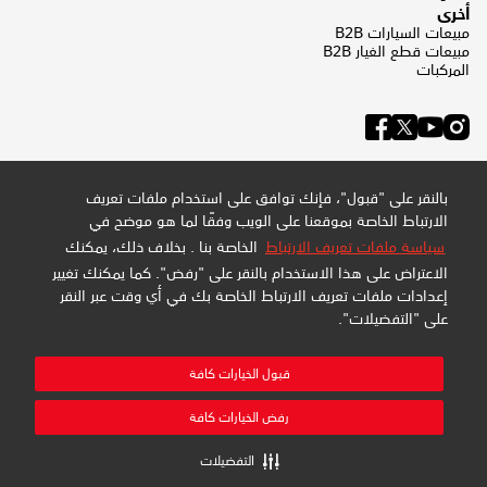
أخرى
مبيعات السيارات B2B
مبيعات قطع الغيار B2B
المركبات
بالنقر على "قبول"، فإنك توافق على استخدام ملفات تعريف
الارتباط الخاصة بموقعنا على الويب وفقًا لما هو موضح في
سياسة ملفات تعريف الارتباط
الخاصة بنا . بخلاف ذلك، يمكنك
الاعتراض على هذا الاستخدام بالنقر على "رفض". كما يمكنك تغيير
إعدادات ملفات تعريف الارتباط الخاصة بك في أي وقت عبر النقر
على "التفضيلات".
سياسة الخصوصية وملفات تعريف الارتباط
سياسة الموقع
خريطة الموقع
قبول الخيارات كافة
إدارة التفضيلات
شركة عبداللطيف جميل للبيع بالتجزئة المحدودة - سجل تجاري:
رفض الخيارات كافة
4030794548 - تسجيل ضريبة القيمة المضافة: 300159478400003
جميع الحقوق محفوظة
التفضيلات