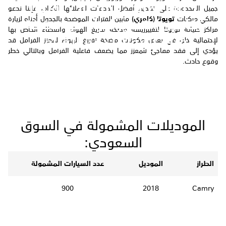
دعوة لمالكي مركبات تويوتا
جميل
المحدودة على تقديم أفضل الخدمات لعملائها الكرام، فإننا ندعو
مالكي مركبات
تويوتا (كامري)
مابين الفترات الموضحة بالجدول أدناه لزيارة
(كامري) لتغيير اجزاء من مضخة
مراكز صيانة تويوتا لتغييرريشة مضخة تفريغ الهواء والغطاء الخاص بها
تفريغ الهواء لمعزز الفرامل
لإحتمالية خلل في بعض مكونات مضخة تفريغ الهواء لمعزز الفرامل قد
يؤدي إلى فقد مفاجئ للمعزز مما يضعف فاعلية الفرامل وبالتالي خطر
وقوع حادث.
الموديلات المشمولة في السوق
السعودي:
الطراز
الموديل
عدد السيارات المشمولة
900
2018
Camry