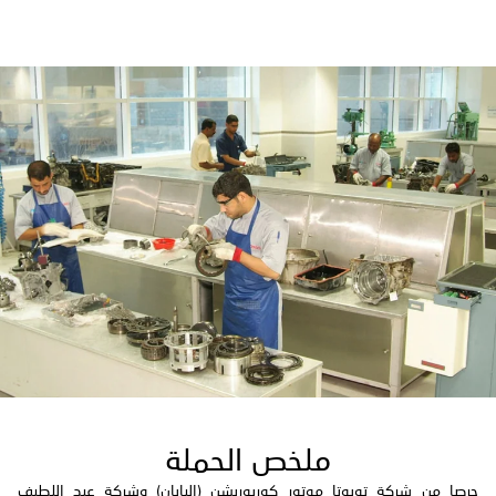
ملخص الحملة
حرصا من شركة تويوتا موتور كوربوريشن (اليابان) وشركة عبد اللطيف