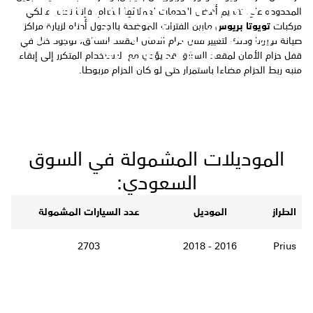
دعوة لمالكي مركبات تويوتا
المحدودة على تقديم أفضل الخدمات لعملائها الكرام، فإننا ندعو مالكي
مركبات
تويوتا بريوس
مابين الفترات الموضحة بالجدول أدناه لزيارة مراكز
بريوس لتغيير قفل حزام الامان
صيانة تويوتا وذلك لتغيير قفل حزام الامان لمقعد السائق، لوجود خلل في
لمقعد السائق
قفل حزام الأمان لمقعد السائق قد يؤدي مع الاستخدام المتكرر إلى إبقاء
منبه ربط الحزام مضاءا باستمرار حتى لو كان الحزام مربوطا.
الموديلات المشمولة في السوق
السعودي:
الطراز
الموديل
عدد السيارات المشمولة
2703
2016 - 2018
Prius