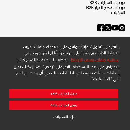
مبيعات السيارات B2B
مبيعات قطع الغيار B2B
المركبات
بالنقر على "قبول"، فإنك توافق على استخدام ملفات تعريف
الارتباط الخاصة بموقعنا على الويب وفقًا لما هو موضح في
سياسة ملفات تعريف الارتباط
الخاصة بنا . بخلاف ذلك، يمكنك
الاعتراض على هذا الاستخدام بالنقر على "رفض". كما يمكنك تغيير
إعدادات ملفات تعريف الارتباط الخاصة بك في أي وقت عبر النقر
على "التفضيلات".
سياسة الخصوصية وملفات تعريف الارتباط
سياسة الموقع
خريطة الموقع
قبول الخيارات كافة
إدارة التفضيلات
شركة عبداللطيف جميل للبيع بالتجزئة المحدودة - سجل تجاري:
رفض الخيارات كافة
4030794548 - تسجيل ضريبة القيمة المضافة: 300159478400003
جميع الحقوق محفوظة
التفضيلات