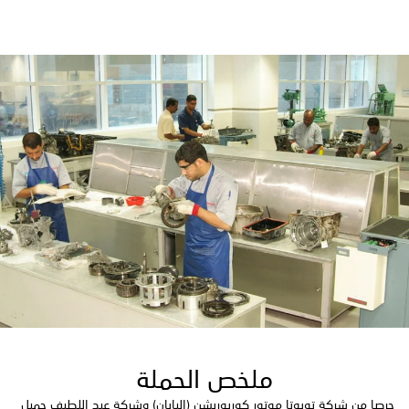
ملخص الحملة
حرصا من شركة تويوتا موتور كوربوريشن (اليابان) وشركة عبد اللطيف جميل