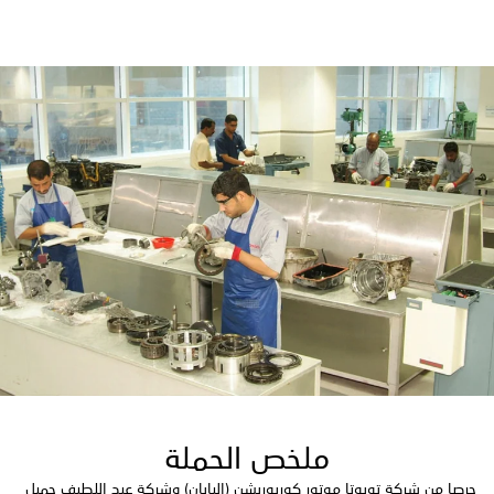
ملخص الحملة
حرصا من شركة تويوتا موتور كوربوريشن (اليابان) وشركة عبد اللطيف جميل