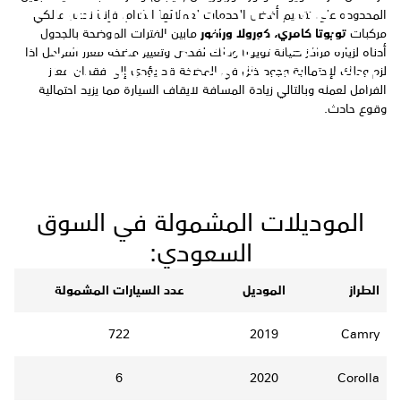
دعوة لمالكي مركبات تويوتا
المحدودة على تقديم أفضل الخدمات لعملائها الكرام، فإننا ندعو مالكي
مركبات
تويوتا كامري، كورولا ورافور
مابين الفترات الموضحة بالجدول
كامري، كورولا ورافور لفحص
أدناه لزيارة مراكز صيانة تويوتا وذلك لفحص وتغيير مضخة معزز الفرامل اذا
وتغيير مضخة معزز الفرامل اذا لزم
لزم وذلك لإحتمالية وجود خلل في المضخة قد يؤدي إلى فقدان معزز
الفرامل لعمله وبالتالي زيادة المسافة لايقاف السيارة مما يزيد احتمالية
وقوع حادث.
الموديلات المشمولة في السوق
السعودي:
الطراز
الموديل
عدد السيارات المشمولة
722
2019
Camry
6
2020
Corolla