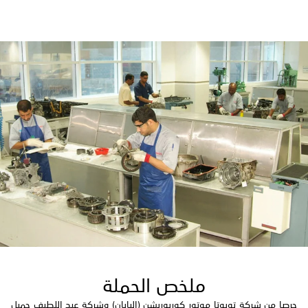
ملخص الحملة
حرصا من شركة تويوتا موتور كوربوريشن (اليابان) وشركة عبد اللطيف جميل