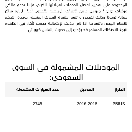
المحدودة على تقديم أفضل الخدمات لعملائها الكرام، فإننا ندعو مالكي
دعوة لمالكي مركبات تويوتا
مركبات
تويوتا بريوس
مابين الفترات الموضحة بالجدول أدناه لزيارة مراكز
بريوس
صيانة تويوتا وذلك لفحص و تغيير ظفيرة المحرك المتصله بوحدة التحكم
للنظام الهجين وتغييرها اذا لزم، وذلك لإحتمالية حدوث تآكل في الظفيره
نتيجة الاحتكاك المستمر قد يؤدي إلى حدوث إلتماس كهربائي.
الموديلات المشمولة في السوق
السعودي:
الطراز
الموديل
عدد السيارات المشمولة
2745
2016-2018
PRIUS