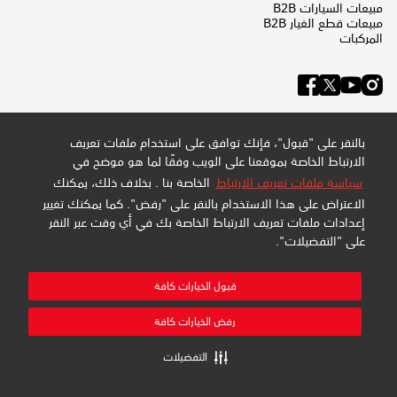
مبيعات السيارات B2B
مبيعات قطع الغيار B2B
المركبات
بالنقر على "قبول"، فإنك توافق على استخدام ملفات تعريف
الارتباط الخاصة بموقعنا على الويب وفقًا لما هو موضح في
سياسة ملفات تعريف الارتباط
الخاصة بنا . بخلاف ذلك، يمكنك
الاعتراض على هذا الاستخدام بالنقر على "رفض". كما يمكنك تغيير
إعدادات ملفات تعريف الارتباط الخاصة بك في أي وقت عبر النقر
على "التفضيلات".
سياسة الخصوصية وملفات تعريف الارتباط
سياسة الموقع
خريطة الموقع
قبول الخيارات كافة
إدارة التفضيلات
شركة عبداللطيف جميل للبيع بالتجزئة المحدودة - سجل تجاري:
رفض الخيارات كافة
4030794548 - تسجيل ضريبة القيمة المضافة: 300159478400003
جميع الحقوق محفوظة
التفضيلات