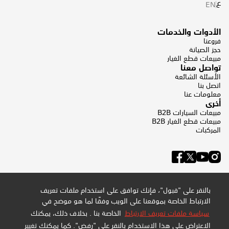
ع
EN
الأدوات والخدمات
فروعنا
حجز الصيانة
مبيعات قطع الغيار
تواصل معنا
الأسئلة الشائعة
اتصل بنا
معلومات عنا
أخرى
مبيعات السيارات B2B
مبيعات قطع الغيار B2B
المركبات
بالنقر على "قبول"، فإنك توافق على استخدام ملفات تعريف
الارتباط الخاصة بموقعنا على الويب وفقًا لما هو موضح في
سياسة ملفات تعريف الارتباط
الخاصة بنا . بخلاف ذلك، يمكنك
الاعتراض على هذا الاستخدام بالنقر على "رفض". كما يمكنك تغيير