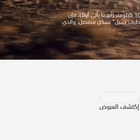
بالإضافة إلى أن سيارتك مشمولة بضمان الشركة المصنعة من (تويوتا) لمدة 3 سنوات أو 100,000 كيلومتر (أيهما يأتي أولاً)، فإن
 اللطيف جميل" بشكل منفصل، والذي
إكتشف العروض